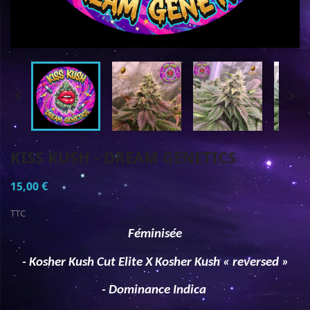


KISS KUSH - DREAM GENETICS
15,00 €
TTC
Féminisée
- Kosher Kush Cut Elite X Kosher Kush « reversed »
- Dominance Indica 